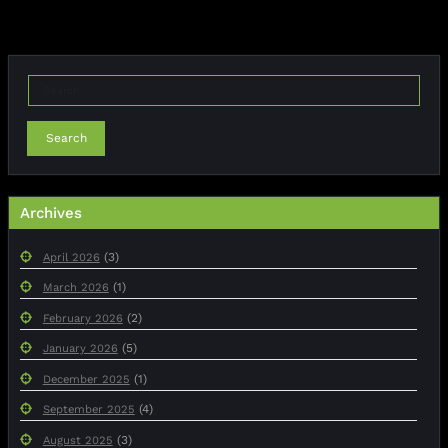
Search
Archives
(3)
April 2026
(1)
March 2026
(2)
February 2026
(5)
January 2026
(1)
December 2025
(4)
September 2025
(3)
August 2025