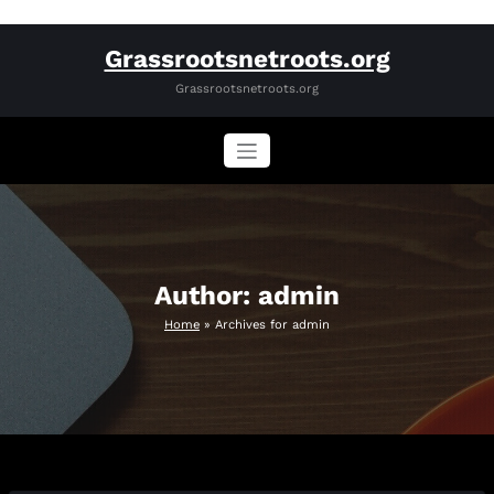
Skip
Grassrootsnetroots.org
to
content
Grassrootsnetroots.org
Author:
admin
Home
»
Archives for admin