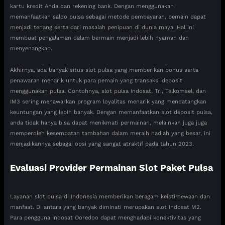
kartu kredit Anda dan rekening bank. Dengan menggunakan
memanfaatkan saldo pulsa sebagai metode pembayaran, pemain dapat
menjadi tenang serta dari masalah penipuan di dunia maya. Hal ini
membuat pengalaman dalam bermain menjadi lebih nyaman dan
menyenangkan.
Akhirnya, ada banyak situs slot pulsa yang memberikan bonus serta
penawaran menarik untuk para pemain yang transaksi deposit
menggunakan pulsa. Contohnya, slot pulsa Indosat, Tri, Telkomsel, dan
IM3 sering menawarkan program loyalitas menarik yang mendatangkan
keuntungan yang lebih banyak. Dengan memanfaatkan slot deposit pulsa,
anda tidak hanya bisa dapat menikmati permainan, melainkan juga juga
memperoleh kesempatan tambahan dalam meraih hadiah yang besar, ini
menjadikannya sebagai opsi yang sangat atraktif pada tahun 2023.
Evaluasi Provider Permainan Slot Paket Pulsa
Layanan slot pulsa di Indonesia memberikan beragam keistimewaan dan
manfaat. Di antara yang banyak diminati merupakan slot Indosat M2.
Para pengguna Indosat Ooredoo dapat menghadapi konektivitas yang