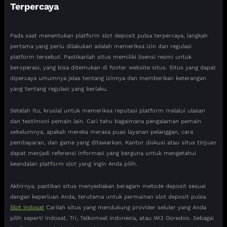
Terpercaya
Pada saat menentukan platform slot deposit pulsa terpercaya, langkah
pertama yang perlu dilakukan adalah memeriksa izin dan regulasi
platform tersebut. Pastikanlah situs memiliki lisensi resmi untuk
beroperasi, yang bisa ditemukan di footer website situs. Situs yang dapat
dipercaya umumnya jelas tentang izinnya dan memberikan keterangan
yang tentang regulasi yang berlaku.
Setelah itu, krusial untuk memeriksa reputasi platform melalui ulasan
dan testimoni pemain lain. Cari tahu bagaimana pengalaman pemain
sebelumnya, apakah mereka merasa puas layanan pelanggan, cara
pembayaran, dan game yang ditawarkan. Kantor diskusi atau situs tinjuan
dapat menjadi referensi informasi yang berguna untuk mengetahui
keandalan platform slot yang ingin Anda pilih.
Akhirnya, pastikan situs menyediakan beragam metode deposit sesuai
dengan keperluan Anda, terutama untuk permainan slot deposit pulsa.
Slot Indosat
Carilah situs yang mendukung provider seluler yang Anda
pilih seperti Indosat, Tri, Telkomsel Indonesia, atau IM3 Ooredoo. Sebagai