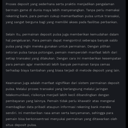
Proses deposit yang sederhana serta praktis menjadikan pengalaman
bermain game di dunia maya lebih menyenangkan. Tanpa perlu memakai
rekening bank, para pemain cukup memanfaatkan pulsa untuk transaksi,
yang sangat berguna bagi yang memiliki akses pada fasilitas perbankan.
Selain itu, permainan deposit pulsa juga memberikan kemudahan dalam
hal pengeluaran. Para pemain dapat mengontrol seberapa banyak saldo
pulsa yang ingin mereka gunakan untuk permainan. Dengan pilihan
setoran pulsa tanpa potongan, pemain memperoleh manfaat lebih dari
setiap transaksi yang dilakukan. Dengan cara ini memberikan kesempatan
para pemain agar menikmati lebih banyak permainan tanpa cemas
terhadap biaya tambahan yang biasa terjadi di metode deposit yang lain.
Keamanan juga adalah manfaat signifikan dari sistem permainan deposit
pulsa. Melalui proses transaksi yang berlangsung melalui jaringan
telekomunikasi, risikonya menjadi lebih kecil dibandingkan dengan
pembayaran yang lainnya. Pemain tidak perlu khawatir atas mengenai
membagikan data pribadi ataupun informasi rekening bank mereka
sendiri. Ini memberikan rasa aman serta kenyamanan, sehingga para
pemain bisa berkonsentrasi menyukai permainan yang ditawarkan oleh
situs deposit pulsa.