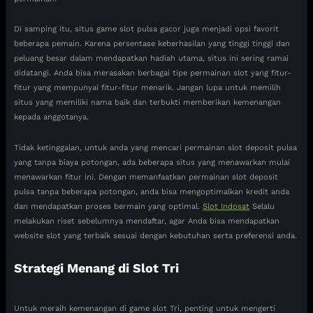
Di samping itu, situs game slot pulsa gacor juga menjadi opsi favorit
beberapa pemain. Karena persentase keberhasilan yang tinggi tinggi dan
peluang besar dalam mendapatkan hadiah utama, situs ini sering ramai
didatangi. Anda bisa merasakan berbagai tipe permainan slot yang fitur-
fitur yang mempunyai fitur-fitur menarik. Jangan lupa untuk memilih
situs yang memiliki nama baik dan terbukti memberikan kemenangan
kepada anggotanya.
Tidak ketinggalan, untuk anda yang mencari permainan slot deposit pulsa
yang tanpa biaya potongan, ada beberapa situs yang menawarkan mulai
menawarkan fitur ini. Dengan memanfaatkan permainan slot deposit
pulsa tanpa beberapa potongan, anda bisa mengoptimalkan kredit anda
dan mendapatkan proses bermain yang optimal.
Slot Indosat
Selalu
melakukan riset sebelumnya mendaftar, agar Anda bisa mendapatkan
website slot yang terbaik sesuai dengan kebutuhan serta preferensi anda.
Strategi Menang di Slot Tri
Untuk meraih kemenangan di game slot Tri, penting untuk mengerti