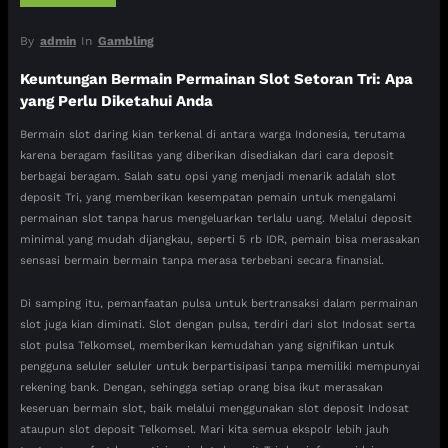
By
admin
In
Gambling
Keuntungan Bermain Permainan Slot Setoran Tri: Apa
yang Perlu Diketahui Anda
Bermain slot daring kian terkenal di antara warga Indonesia, terutama
karena beragam fasilitas yang diberikan disediakan dari cara deposit
berbagai beragam. Salah satu opsi yang menjadi menarik adalah slot
deposit Tri, yang memberikan kesempatan pemain untuk mengalami
permainan slot tanpa harus mengeluarkan terlalu uang. Melalui deposit
minimal yang mudah dijangkau, seperti 5 rb IDR, pemain bisa merasakan
sensasi bermain bermain tanpa merasa terbebani secara finansial.
Di samping itu, pemanfaatan pulsa untuk bertransaksi dalam permainan
slot juga kian diminati. Slot dengan pulsa, terdiri dari slot Indosat serta
slot pulsa Telkomsel, memberikan kemudahan yang signifikan untuk
pengguna seluler seluler untuk berpartisipasi tanpa memiliki mempunyai
rekening bank. Dengan, sehingga setiap orang bisa ikut merasakan
keseruan bermain slot, baik melalui menggunakan slot deposit Indosat
ataupun slot deposit Telkomsel. Mari kita semua ekspolr lebih jauh