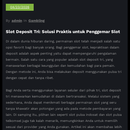
04/23/2026
By
admin
In
Gambling
Slot Deposit Tri: Solusi Praktis untuk Penggemar Slot
Di dalam dunia hiburan daring, permainan slot telah menjadi salah satu
opsi favorit bagi banyak orang. Bagi penggemar slot, kepraktisan dalam
deposit adalah aspek penting yaitu dapat mempengaruhi pengalaman
bermain. Salah satu cara yang populer adalah slot deposit tri, yang
menawarkan berbagai keunggulan dan kemudahan bagi para pemain.
Dengan metode ini, Anda bisa melakukan deposit menggunakan pulsa tri
dengan cepat dan tanpa ribet.
Bagi Anda serta menggunakan layanan seluler dari pihak tri, slot deposit
tri menawarkan kemudahan di dalam bertransaksi. Melalui sistem yang
sederhana, Anda dapat menikmati berbagai permainan slot yang seru
tanpa khawatir akan potongan yang ada pada metode pembayaran yang
lain. Di samping itu, pilihan lain seperti slot pulsa indosat dan slot pulsa
telkomsel juga tak kalah menarik, memungkinkan Anda untuk memilih
sesuai dari provider yang Anda gunakan. Artikel ini akan membahas lebih