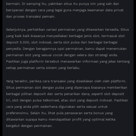
bermain. Di samping itu, yakinkan situs itu punya izin yang sah dan
beroperasi dengan cara yang legal guna menjaga keamanan data privat
dan proses transaksi pemain.
Selanjutnya, perhatikan variasi permainan yang ditawarkan tersedia. Situs
yang baik baik biasanya menyediakan berbagai jenis slot, termasuk slot
deposit 5.000, slot indosat, serta slot pulsa dari berbagai berbagai
penyedia. Dengan beragamnya opsi permainan, kamu dapat menemukan
permainan slot yang sesuai cocok dengan selera dan strategi anda.
Pastikan juga platform tersebut menawarkan informasi yang jelas tentang
setiap permainan serta sistem yang berlaku.
Yang terakhir, periksa cara transaksi yang disediakan oleh oleh platform.
Situs permainan slot dengan pulsa yang dipercaya biasanya memberikan
berbagai pilihan deposit dan serta penarikan dana, seperti slot deposit
tri, slot dengan pulsa telkomsel, atau slot yang deposit indosat. Pastikan
cara yang anda pilih sederhana digunakan serta sesuai untuk
preferensimu. Selain itu, lihat pula penawaran serta bonus yang
ditawarkan supaya kamu mendapatkan profit yang optimal ketika
bergelut dengan permainan.