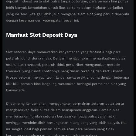
deposit indosat serta slot pulsa tanpa potongan, para pemain kini punya
lebih banyak kemudahan untuk ikut serta ke dalam kegiatan perjudian
yang ini. Mari kita gali lebih jauh mengenai alam slot yang penuh dipenuhi
dengan keseruan dan kesempatan besar ini.
Manfaat Slot Deposit Daya
Slot setoran daya menawarkan kenyamanan yang fantastis bagi para
petaruh judi di dunia maya. Dengan menggunakan memanfaatkan pulsa
selaku alat transaksi, petaruh tidak perlu ribet mengunakan metode
transaksi yang rumit contohnya pengiriman rekening dan kartu kredit.
Proses setoran menjadi lebih lancar serta praktis, cuma dengan beberapa
klik-klik, pemain bisa langsung merasakan berbagai permainan slot yang
banyak ada.
Di samping kenyamanan, menggunakan permainan setoran pulsa serta
menghadirkan fleksibilitas dalam manajemen anggaran. Pemain bisa
menyesuaikan jumlah setoran berdasarkan pada pulsa yang milik,
sehingga meminimalisir kemungkinan hilang uang yang lebih banyak. Hal
ini sangat ideal bagi pemain pemula atau para pemain yang tidak
berharap mengeluarkan banyak dana untuk permainan.