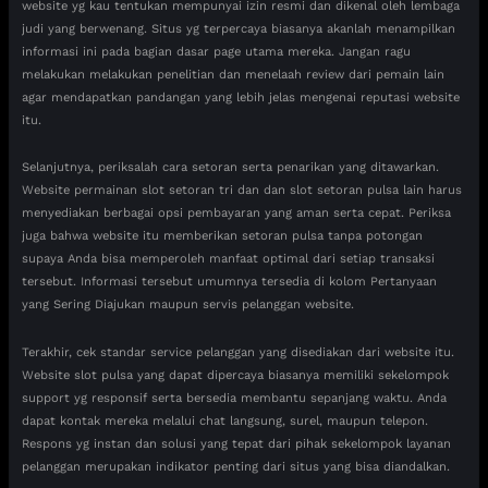
website yg kau tentukan mempunyai izin resmi dan dikenal oleh lembaga
judi yang berwenang. Situs yg terpercaya biasanya akanlah menampilkan
informasi ini pada bagian dasar page utama mereka. Jangan ragu
melakukan melakukan penelitian dan menelaah review dari pemain lain
agar mendapatkan pandangan yang lebih jelas mengenai reputasi website
itu.
Selanjutnya, periksalah cara setoran serta penarikan yang ditawarkan.
Website permainan slot setoran tri dan dan slot setoran pulsa lain harus
menyediakan berbagai opsi pembayaran yang aman serta cepat. Periksa
juga bahwa website itu memberikan setoran pulsa tanpa potongan
supaya Anda bisa memperoleh manfaat optimal dari setiap transaksi
tersebut. Informasi tersebut umumnya tersedia di kolom Pertanyaan
yang Sering Diajukan maupun servis pelanggan website.
Terakhir, cek standar service pelanggan yang disediakan dari website itu.
Website slot pulsa yang dapat dipercaya biasanya memiliki sekelompok
support yg responsif serta bersedia membantu sepanjang waktu. Anda
dapat kontak mereka melalui chat langsung, surel, maupun telepon.
Respons yg instan dan solusi yang tepat dari pihak sekelompok layanan
pelanggan merupakan indikator penting dari situs yang bisa diandalkan.