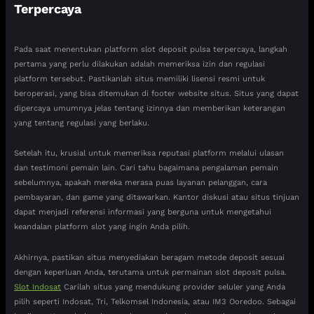
Terpercaya
Pada saat menentukan platform slot deposit pulsa terpercaya, langkah
pertama yang perlu dilakukan adalah memeriksa izin dan regulasi
platform tersebut. Pastikanlah situs memiliki lisensi resmi untuk
beroperasi, yang bisa ditemukan di footer website situs. Situs yang dapat
dipercaya umumnya jelas tentang izinnya dan memberikan keterangan
yang tentang regulasi yang berlaku.
Setelah itu, krusial untuk memeriksa reputasi platform melalui ulasan
dan testimoni pemain lain. Cari tahu bagaimana pengalaman pemain
sebelumnya, apakah mereka merasa puas layanan pelanggan, cara
pembayaran, dan game yang ditawarkan. Kantor diskusi atau situs tinjuan
dapat menjadi referensi informasi yang berguna untuk mengetahui
keandalan platform slot yang ingin Anda pilih.
Akhirnya, pastikan situs menyediakan beragam metode deposit sesuai
dengan keperluan Anda, terutama untuk permainan slot deposit pulsa.
Slot Indosat
Carilah situs yang mendukung provider seluler yang Anda
pilih seperti Indosat, Tri, Telkomsel Indonesia, atau IM3 Ooredoo. Sebagai