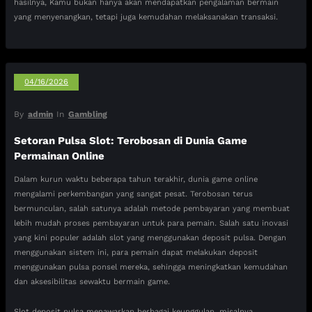
hasilnya, Kamu bukan hanya akan mendapatkan pengalaman bermain
yang menyenangkan, tetapi juga kemudahan melaksanakan transaksi.
04/16/2026
By
admin
In
Gambling
Setoran Pulsa Slot: Terobosan di Dunia Game
Permainan Online
Dalam kurun waktu beberapa tahun terakhir, dunia game online
mengalami perkembangan yang sangat pesat. Terobosan terus
bermunculan, salah satunya adalah metode pembayaran yang membuat
lebih mudah proses pembayaran untuk para pemain. Salah satu inovasi
yang kini populer adalah slot yang menggunakan deposit pulsa. Dengan
menggunakan sistem ini, para pemain dapat melakukan deposit
menggunakan pulsa ponsel mereka, sehingga meningkatkan kemudahan
dan aksesibilitas sewaktu bermain game.
Slot deposit pulsa menawarkan berbagai keunggulan, misalnya