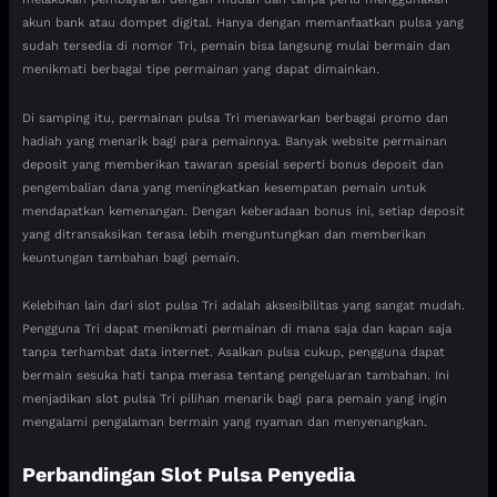
akun bank atau dompet digital. Hanya dengan memanfaatkan pulsa yang
sudah tersedia di nomor Tri, pemain bisa langsung mulai bermain dan
menikmati berbagai tipe permainan yang dapat dimainkan.
Di samping itu, permainan pulsa Tri menawarkan berbagai promo dan
hadiah yang menarik bagi para pemainnya. Banyak website permainan
deposit yang memberikan tawaran spesial seperti bonus deposit dan
pengembalian dana yang meningkatkan kesempatan pemain untuk
mendapatkan kemenangan. Dengan keberadaan bonus ini, setiap deposit
yang ditransaksikan terasa lebih menguntungkan dan memberikan
keuntungan tambahan bagi pemain.
Kelebihan lain dari slot pulsa Tri adalah aksesibilitas yang sangat mudah.
Pengguna Tri dapat menikmati permainan di mana saja dan kapan saja
tanpa terhambat data internet. Asalkan pulsa cukup, pengguna dapat
bermain sesuka hati tanpa merasa tentang pengeluaran tambahan. Ini
menjadikan slot pulsa Tri pilihan menarik bagi para pemain yang ingin
mengalami pengalaman bermain yang nyaman dan menyenangkan.
Perbandingan Slot Pulsa Penyedia