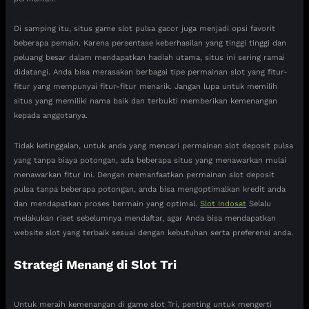
Di samping itu, situs game slot pulsa gacor juga menjadi opsi favorit
beberapa pemain. Karena persentase keberhasilan yang tinggi tinggi dan
peluang besar dalam mendapatkan hadiah utama, situs ini sering ramai
didatangi. Anda bisa merasakan berbagai tipe permainan slot yang fitur-
fitur yang mempunyai fitur-fitur menarik. Jangan lupa untuk memilih
situs yang memiliki nama baik dan terbukti memberikan kemenangan
kepada anggotanya.
Tidak ketinggalan, untuk anda yang mencari permainan slot deposit pulsa
yang tanpa biaya potongan, ada beberapa situs yang menawarkan mulai
menawarkan fitur ini. Dengan memanfaatkan permainan slot deposit
pulsa tanpa beberapa potongan, anda bisa mengoptimalkan kredit anda
dan mendapatkan proses bermain yang optimal.
Slot Indosat
Selalu
melakukan riset sebelumnya mendaftar, agar Anda bisa mendapatkan
website slot yang terbaik sesuai dengan kebutuhan serta preferensi anda.
Strategi Menang di Slot Tri
Untuk meraih kemenangan di game slot Tri, penting untuk mengerti