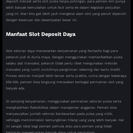
deposit indosat serta slot pulsa tanpa potongan, para pemain kini punya
lebih banyak kemudahan untuk ikut serta ke dalam kegiatan perjudian
yang ini. Mari kita gali lebih jauh mengenai alam slot yang penuh dipenuhi
dengan keseruan dan kesempatan besar ini.
Manfaat Slot Deposit Daya
Slot setoran daya menawarkan kenyamanan yang fantastis bagi para
petaruh judi di dunia maya. Dengan menggunakan memanfaatkan pulsa
selaku alat transaksi, petaruh tidak perlu ribet mengunakan metode
transaksi yang rumit contohnya pengiriman rekening dan kartu kredit.
Proses setoran menjadi lebih lancar serta praktis, cuma dengan beberapa
klik-klik, pemain bisa langsung merasakan berbagai permainan slot yang
banyak ada.
Di samping kenyamanan, menggunakan permainan setoran pulsa serta
menghadirkan fleksibilitas dalam manajemen anggaran. Pemain bisa
menyesuaikan jumlah setoran berdasarkan pada pulsa yang milik,
sehingga meminimalisir kemungkinan hilang uang yang lebih banyak. Hal
ini sangat ideal bagi pemain pemula atau para pemain yang tidak
berharap mengeluarkan banyak dana untuk permainan.