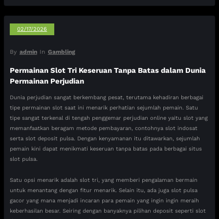
02/17/2026
By
admin
In
Gambling
Permainan Slot Tri Keseruan Tanpa Batas dalam Dunia
Permainan Perjudian
Dunia perjudian sangat berkembang pesat, terutama kehadiran berbagai
tipe permainan slot saat ini menarik perhatian sejumlah pemain. Satu
tipe sangat terkenal di tengah penggemar perjudian online yaitu slot yang
memanfaatkan beragam metode pembayaran, contohnya slot indosat
serta slot deposit pulsa. Dengan kenyamanan itu ditawarkan, sejumlah
pemain kini dapat menikmati keseruan tanpa batas pada berbagai situs
slot pulsa.
Satu opsi menarik adalah slot tri, yang memberi pengalaman bermain
untuk menantang dengan fitur menarik. Selain itu, ada juga slot pulsa
gacor yang mana menjadi incaran para pemain yang ingin ingin meraih
keberhasilan besar. Seiring dengan banyaknya pilihan deposit seperti slot