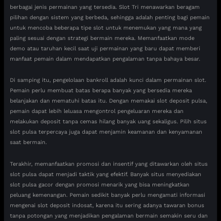
berbagai jenis permainan yang tersedia. Slot Tri menawarkan beragam
pilihan dengan sistem yang berbeda, sehingga adalah penting bagi pemain
untuk mencoba beberapa tipe slot untuk menemukan yang mana yang
paling sesuai dengan strategi bermain mereka. Memanfaatkan mode
demo atau taruhan kecil saat uji permainan yang baru dapat memberi
manfaat pemain dalam mendapatkan pengalaman tanpa bahaya besar.
Di samping itu, pengelolaan bankroll adalah kunci dalam permainan slot.
Pemain perlu membuat batas berapa banyak yang bersedia mereka
belanjakan dan mematuhi batas itu. Dengan memakai slot deposit pulsa,
pemain dapat lebih leluasa mengontrol pengeluaran mereka dan
melakukan deposit tanpa cemas hilang banyak uang sekaligus. Pilih situs
slot pulsa terpercaya juga dapat menjamin keamanan dan kenyamanan
saat bermain.
Terakhir, memanfaatkan promosi dan insentif yang ditawarkan oleh situs
slot pulsa dapat menjadi taktik yang efektif. Banyak situs menyediakan
slot pulsa gacor dengan promosi menarik yang bisa meningkatkan
peluang kemenangan. Pemain sedikit banyak perlu mengamati informasi
mengenai slot deposit indosat, karena itu sering adanya tawaran bonus
tanpa potongan yang menjadikan pengalaman bermain semakin seru dan