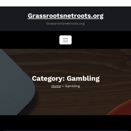
Skip
Grassrootsnetroots.org
to
content
Grassrootsnetroots.org
Category: Gambling
Home
»
Gambling