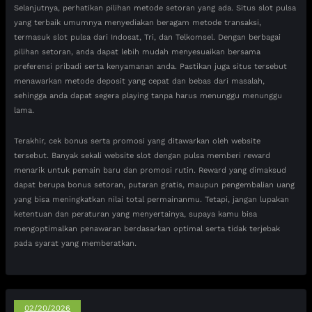
Selanjutnya, perhatikan pilihan metode setoran yang ada. Situs slot pulsa
yang terbaik umumnya menyediakan beragam metode transaksi,
termasuk slot pulsa dari Indosat, Tri, dan Telkomsel. Dengan berbagai
pilihan setoran, anda dapat lebih mudah menyesuaikan bersama
preferensi pribadi serta kenyamanan anda. Pastikan juga situs tersebut
menawarkan metode deposit yang cepat dan bebas dari masalah,
sehingga anda dapat segera playing tanpa harus menunggu menunggu
lama.
Terakhir, cek bonus serta promosi yang ditawarkan oleh website
tersebut. Banyak sekali website slot dengan pulsa memberi reward
menarik untuk pemain baru dan promosi rutin. Reward yang dimaksud
dapat berupa bonus setoran, putaran gratis, maupun pengembalian uang
yang bisa meningkatkan nilai total permainanmu. Tetapi, jangan lupakan
ketentuan dan peraturan yang menyertainya, supaya kamu bisa
mengoptimalkan penawaran berdasarkan optimal serta tidak terjebak
pada syarat yang memberatkan.
02/20/2026