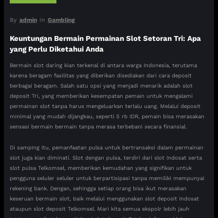
By
admin
In
Gambling
Keuntungan Bermain Permainan Slot Setoran Tri: Apa
yang Perlu Diketahui Anda
Bermain slot daring kian terkenal di antara warga Indonesia, terutama
karena beragam fasilitas yang diberikan disediakan dari cara deposit
berbagai beragam. Salah satu opsi yang menjadi menarik adalah slot
deposit Tri, yang memberikan kesempatan pemain untuk mengalami
permainan slot tanpa harus mengeluarkan terlalu uang. Melalui deposit
minimal yang mudah dijangkau, seperti 5 rb IDR, pemain bisa merasakan
sensasi bermain bermain tanpa merasa terbebani secara finansial.
Di samping itu, pemanfaatan pulsa untuk bertransaksi dalam permainan
slot juga kian diminati. Slot dengan pulsa, terdiri dari slot Indosat serta
slot pulsa Telkomsel, memberikan kemudahan yang signifikan untuk
pengguna seluler seluler untuk berpartisipasi tanpa memiliki mempunyai
rekening bank. Dengan, sehingga setiap orang bisa ikut merasakan
keseruan bermain slot, baik melalui menggunakan slot deposit Indosat
ataupun slot deposit Telkomsel. Mari kita semua ekspolr lebih jauh