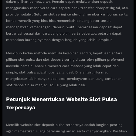
dalam pilihan pembayaran. Pemain dapat melaksanakan deposit
menggunakan mendiverse cara seperti bank transfer, dompet digital, atau
provider seluler. Setoran slot sering cenderung memberikan bonus serta
bonus menarik yang bisa bisa menambah peluang betor untuk
mendapatkan kemenangan. Namun, waktu pemrosesan deposit dapat
bervariasi sesuai dari cara yang dipilih, serta beberapa petaruh dapat
merasakan kurang nyaman dengan langkah yang lebih kompleks.
Meskipun kedua metode memiliki kelebihan sendiri, keputusan antara
pilihan slot pulsa dan slot deposit sering diatur oleh pilihan preferensi
individu pemain. Apabila mencari cara metode yang lebih cepat dan
simple, slot pulsa adalah opsi yang ideal. Di sisi lain, jika mau
mengeksplor lebih banyak opsi opsi pembayaran dan uang tambahan,
slot deposit bisa menjadi solusi yang lebih baik.
Petunjuk Menentukan Website Slot Pulsa
Terpercaya
Memilih website slot deposit pulsa terpercaya adalah langkah penting
agar memastikan ruang bermain yg aman serta menyenangkan. Pastikan