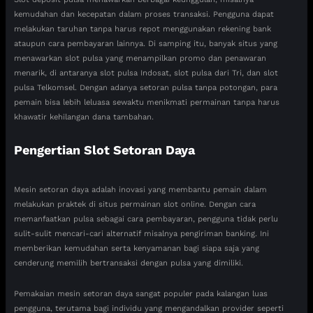
kemudahan dan kecepatan dalam proses transaksi. Pengguna dapat
melakukan taruhan tanpa harus repot menggunakan rekening bank
ataupun cara pembayaran lainnya. Di samping itu, banyak situs yang
menawarkan slot pulsa yang menampilkan promo dan penawaran
menarik, di antaranya slot pulsa Indosat, slot pulsa dari Tri, dan slot
pulsa Telkomsel. Dengan adanya setoran pulsa tanpa potongan, para
pemain bisa lebih leluasa sewaktu menikmati permainan tanpa harus
khawatir kehilangan dana tambahan.
Pengertian Slot Setoran Daya
Mesin setoran daya adalah inovasi yang membantu pemain dalam
melakukan praktek di situs permainan slot online. Dengan cara
memanfaatkan pulsa sebagai cara pembayaran, pengguna tidak perlu
sulit-sulit mencari-cari alternatif misalnya pengiriman banking. Ini
memberikan kemudahan serta kenyamanan bagi siapa saja yang
cenderung memilih bertransaksi dengan pulsa yang dimiliki.
Pemakaian mesin setoran daya sangat populer pada kalangan luas
pengguna, terutama bagi individu yang mengandalkan provider seperti