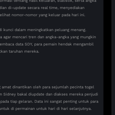
masi tentang hasil keluaran, statistik, serta angka
ndian di-update secara real time, menyediakan
lihat nomor-nomor yang keluar pada hari ini.
adi kunci dalam meningkatkan peluang menang.
 agar mencari tren dan angka-angka yang mungkin
embaca data SDY, para pemain hendak mengambil
tkan taruhan mereka.
g amat dinantikan oleh para sejumlah pecinta togel
an Sidney bakal diupdate dan diakses mereka penjudi
da tiap gelaran. Data ini sangat penting untuk para
ntuk di permainan untuk hari di hari selanjutnya.