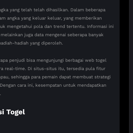
ngka yang telah telah dihasilkan. Dalam beberapa
lam angka yang keluar keluar, yang memberikan
 mengetahui pola dan trend tertentu. Informasi ini
, melainkan juga data mengenai seberapa banyak
adiah-hadiah yang diperoleh.
rapa penjudi bisa mengunjungi berbagai web togel
 real-time. Di situs-situs itu, tersedia pula fitur
pau, sehingga para pemain dapat membuat strategi
a. Dengan cara ini, kesempatan untuk mendapatkan
.
i Togel