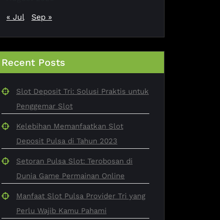
« Jul
Sep »
Recent Posts
Slot Deposit Tri: Solusi Praktis untuk
Penggemar Slot
Kelebihan Memanfaatkan Slot
Deposit Pulsa di Tahun 2023
Setoran Pulsa Slot: Terobosan di
Dunia Game Permainan Online
Manfaat Slot Pulsa Provider Tri yang
Perlu Wajib Kamu Pahami