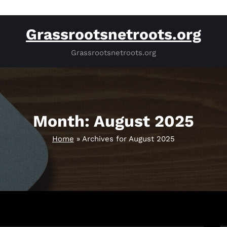
Grassrootsnetroots.org
Grassrootsnetroots.org
Month:
August 2025
Home
»
Archives for August 2025