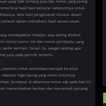
uan yang baik tentang pola dan nomor yang sering
memeriksa hasil hasil keluaran sebelumnya untuk
iasanya, data hasil pengeluaran disusun dalam
 petaruh dalam memahami hasil secara cepat.
yang mendapatkan imbalan, atau sering disebut
berisi nomor-nomor inti dan nomor pembantu, yang
taktik bermain. Selain itu, sangat penting agar
at pola pada periode tertentu.
, pastikan untuk senantiasa merujuk ke situs
. Website togel daring yang resmi umumnya
aat, termasuk di dalamnya nomor sdy pada hari ini.
 dalam menempatkan taruhan dan menambah peluang