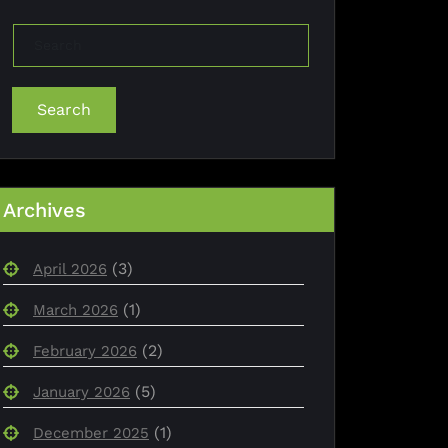
Search
Archives
(3)
April 2026
(1)
March 2026
(2)
February 2026
(5)
January 2026
(1)
December 2025