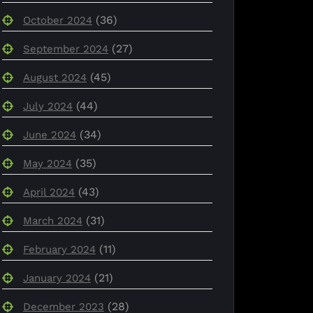
(36)
October 2024
(27)
September 2024
(45)
August 2024
(44)
July 2024
(34)
June 2024
(35)
May 2024
(43)
April 2024
(31)
March 2024
(11)
February 2024
(21)
January 2024
(28)
December 2023