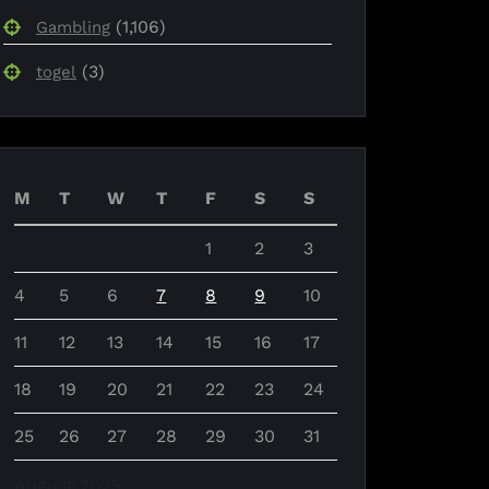
(1,106)
Gambling
(3)
togel
M
T
W
T
F
S
S
1
2
3
4
5
6
7
8
9
10
11
12
13
14
15
16
17
18
19
20
21
22
23
24
25
26
27
28
29
30
31
August 2025