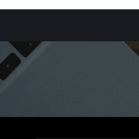
Skip
to
content