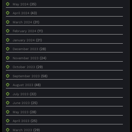
(35)
May 2024
(43)
April 2024
(31)
March 2024
(11)
February 2024
(21)
January 2024
(28)
December 2023
(24)
November 2023
(29)
October 2023
(58)
September 2023
(48)
August 2023
(32)
July 2023
(25)
June 2023
(28)
May 2023
(25)
April 2023
(29)
March 2023