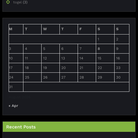
(3)
togel
M
T
W
T
F
S
S
1
2
3
4
5
6
7
8
9
10
11
12
13
14
15
16
17
18
19
20
21
22
23
24
25
26
27
28
29
30
31
August 2026
« Apr
Recent Posts