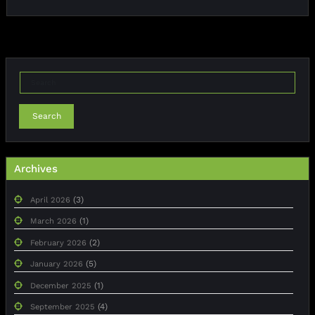
Search
Archives
(3)
April 2026
(1)
March 2026
(2)
February 2026
(5)
January 2026
(1)
December 2025
(4)
September 2025