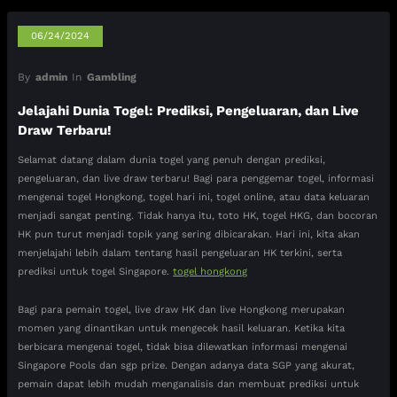
06/24/2024
By
admin
In
Gambling
Jelajahi Dunia Togel: Prediksi, Pengeluaran, dan Live
Draw Terbaru!
Selamat datang dalam dunia togel yang penuh dengan prediksi,
pengeluaran, dan live draw terbaru! Bagi para penggemar togel, informasi
mengenai togel Hongkong, togel hari ini, togel online, atau data keluaran
menjadi sangat penting. Tidak hanya itu, toto HK, togel HKG, dan bocoran
HK pun turut menjadi topik yang sering dibicarakan. Hari ini, kita akan
menjelajahi lebih dalam tentang hasil pengeluaran HK terkini, serta
prediksi untuk togel Singapore.
togel hongkong
Bagi para pemain togel, live draw HK dan live Hongkong merupakan
momen yang dinantikan untuk mengecek hasil keluaran. Ketika kita
berbicara mengenai togel, tidak bisa dilewatkan informasi mengenai
Singapore Pools dan sgp prize. Dengan adanya data SGP yang akurat,
pemain dapat lebih mudah menganalisis dan membuat prediksi untuk