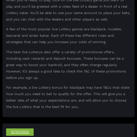
When you’re ready to play, click on the live Lottery game you want to
play and you’ll be greeted with a video feed of a dealer in front of a real
Lottery table. You’ll be able to use your same account to place your bets,
and you can chat with the dealers and other players as well.
A few of the most popular live Lottery games are blackjack, roulette,
baccarat and andar bahar. Each of these has different rules and
strategies that can help you increase your odds of winning.
The best live Lotterys also offer a variety of promotional offers,
including cash rewards and deposit bonuses. These bonuses can be a
great way to boost your bankroll, and they often change regularly.
However, it’s always a good idea to check the T&C of these promotions
before you sign up.
For example, a live Lottery bonus for blackjack may have T&Cs that state
how much you need to bet to qualify for the offer. This will give you a
better idea of what your expectations are, and will allow you to choose
the live Lottery that is the best fit for you.
12/12/2022