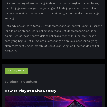
Ini akan meningkatkan peluang Anda untuk memenangkan hadiah besar,
dan itu juga akan sangat menyenangkan!
Anda juga dapat menemukan
banyak permainan berbeda untuk dimainkan, jadi Anda akan bersenang-
senang.
Data sdy adalah cara terbaik untuk memenangkan banyak uang.
Ini karena
ini adalah salah satu cara paling sederhana untuk memenangkan uang
dalam jumlah besar hanya dalam beberapa menit.
Ini juga merupakan
cara yang bagus untuk melacak kemenangan dan kekalahan Anda, yang
akan membantu Anda membuat keputusan yang lebih cerdas dalam hal
bertaruh.
04/02/2023
By
admin
In
Gambling
How to Play at a Live Lottery