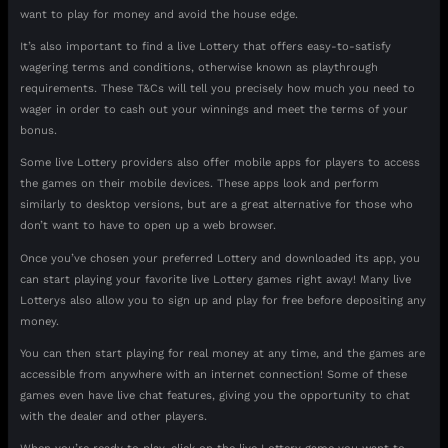
want to play for money and avoid the house edge.
It’s also important to find a live Lottery that offers easy-to-satisfy
wagering terms and conditions, otherwise known as playthrough
requirements. These T&Cs will tell you precisely how much you need to
wager in order to cash out your winnings and meet the terms of your
bonus.
Some live Lottery providers also offer mobile apps for players to access
the games on their mobile devices. These apps look and perform
similarly to desktop versions, but are a great alternative for those who
don’t want to have to open up a web browser.
Once you’ve chosen your preferred Lottery and downloaded its app, you
can start playing your favorite live Lottery games right away! Many live
Lotterys also allow you to sign up and play for free before depositing any
money.
You can then start playing for real money at any time, and the games are
accessible from anywhere with an internet connection! Some of these
games even have live chat features, giving you the opportunity to chat
with the dealer and other players.