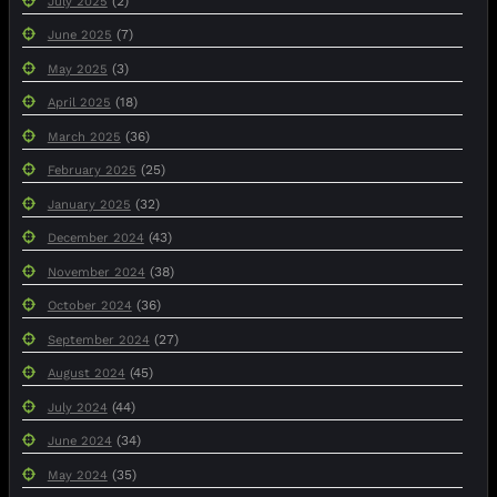
(2)
July 2025
(7)
June 2025
(3)
May 2025
(18)
April 2025
(36)
March 2025
(25)
February 2025
(32)
January 2025
(43)
December 2024
(38)
November 2024
(36)
October 2024
(27)
September 2024
(45)
August 2024
(44)
July 2024
(34)
June 2024
(35)
May 2024