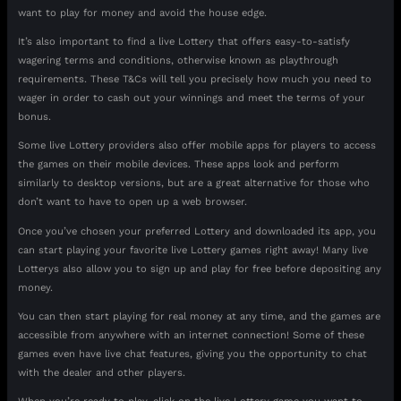
want to play for money and avoid the house edge.
It’s also important to find a live Lottery that offers easy-to-satisfy
wagering terms and conditions, otherwise known as playthrough
requirements. These T&Cs will tell you precisely how much you need to
wager in order to cash out your winnings and meet the terms of your
bonus.
Some live Lottery providers also offer mobile apps for players to access
the games on their mobile devices. These apps look and perform
similarly to desktop versions, but are a great alternative for those who
don’t want to have to open up a web browser.
Once you’ve chosen your preferred Lottery and downloaded its app, you
can start playing your favorite live Lottery games right away! Many live
Lotterys also allow you to sign up and play for free before depositing any
money.
You can then start playing for real money at any time, and the games are
accessible from anywhere with an internet connection! Some of these
games even have live chat features, giving you the opportunity to chat
with the dealer and other players.