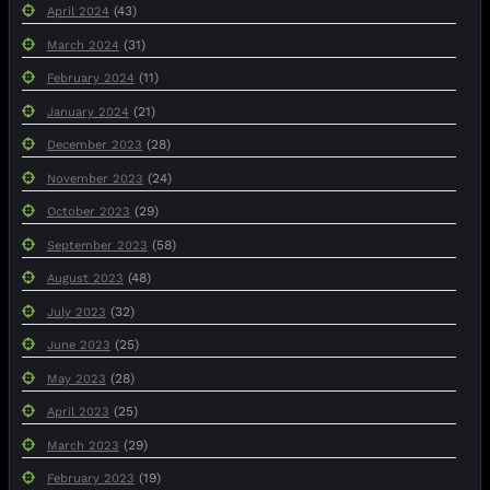
(43)
April 2024
(31)
March 2024
(11)
February 2024
(21)
January 2024
(28)
December 2023
(24)
November 2023
(29)
October 2023
(58)
September 2023
(48)
August 2023
(32)
July 2023
(25)
June 2023
(28)
May 2023
(25)
April 2023
(29)
March 2023
(19)
February 2023