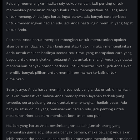
Peluang memenangkan hadiah sdy cukup rendah, jadi penting untuk
memainkan permainan dengan baik untuk meningkatkan peluang Anda
untuk menang.
Anda juga harus ingat bahwa ada banyak cara berbeda
untuk memenangkan hadiah sdy, jadi Anda pasti ingin memilih yang tepat
untuk Anda.
Pertama, Anda harus mempertimbangkan untuk memutuskan apakah
akan bermain dalam undian langsung atau tidak.
Ini akan memungkinkan
Anda untuk melihat hasilnya secara real time, yang merupakan cara yang
bagus untuk meningkatkan peluang Anda untuk menang.
Anda juga dapat
menemukan banyak nomor berbeda untuk dipertaruhkan, jadi Anda akan
memiliki banyak pilihan untuk memilih permainan terbaik untuk
dimainkan.
Selanjutnya, Anda harus memilih situs web yang andal untuk dimainkan.
Ini akan memastikan bahwa Anda mendapatkan layanan terbaik yang
tersedia, serta peluang terbaik untuk memenangkan hadiah besar.
Ada
banyak situs online yang menawarkan hadiah sdy, jadi penting untuk
melakukan riset sebelum membuat komitmen apa pun.
Hal lain yang harus Anda pertimbangkan adalah jumlah orang yang
memainkan game sdy.
Jika ada banyak pemain, maka peluang Anda akan
lebih rendah daripada jika lebih sedikit orang yang memainkan permainan