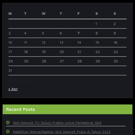
M
T
W
T
F
S
S
1
2
3
4
5
6
7
8
9
10
11
12
13
14
15
16
17
18
19
20
21
22
23
24
25
26
27
28
29
30
31
August 2026
« Apr
Recent Posts
Slot Deposit Tri: Solusi Praktis untuk Penggemar Slot
Kelebihan Memanfaatkan Slot Deposit Pulsa di Tahun 2023