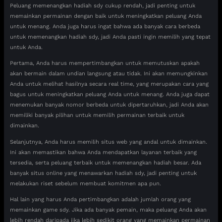
Peluang memenangkan hadiah sdy cukup rendah, jadi penting untuk
memainkan permainan dengan baik untuk meningkatkan peluang Anda
untuk menang.
Anda juga harus ingat bahwa ada banyak cara berbeda
untuk memenangkan hadiah sdy, jadi Anda pasti ingin memilih yang tepat
untuk Anda.
Pertama, Anda harus mempertimbangkan untuk memutuskan apakah
akan bermain dalam undian langsung atau tidak.
Ini akan memungkinkan
Anda untuk melihat hasilnya secara real time, yang merupakan cara yang
bagus untuk meningkatkan peluang Anda untuk menang.
Anda juga dapat
menemukan banyak nomor berbeda untuk dipertaruhkan, jadi Anda akan
memiliki banyak pilihan untuk memilih permainan terbaik untuk
dimainkan.
Selanjutnya, Anda harus memilih situs web yang andal untuk dimainkan.
Ini akan memastikan bahwa Anda mendapatkan layanan terbaik yang
tersedia, serta peluang terbaik untuk memenangkan hadiah besar.
Ada
banyak situs online yang menawarkan hadiah sdy, jadi penting untuk
melakukan riset sebelum membuat komitmen apa pun.
Hal lain yang harus Anda pertimbangkan adalah jumlah orang yang
memainkan game sdy.
Jika ada banyak pemain, maka peluang Anda akan
lebih rendah daripada jika lebih sedikit orang yang memainkan permainan