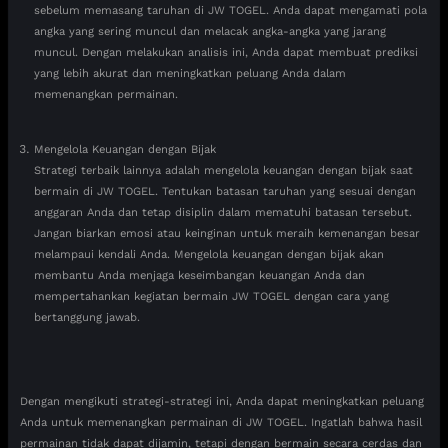
sebelum memasang taruhan di JW TOGEL. Anda dapat mengamati pola
angka yang sering muncul dan melacak angka-angka yang jarang
muncul. Dengan melakukan analisis ini, Anda dapat membuat prediksi
yang lebih akurat dan meningkatkan peluang Anda dalam
memenangkan permainan.
Mengelola Keuangan dengan Bijak
Strategi terbaik lainnya adalah mengelola keuangan dengan bijak saat
bermain di JW TOGEL. Tentukan batasan taruhan yang sesuai dengan
anggaran Anda dan tetap disiplin dalam mematuhi batasan tersebut.
Jangan biarkan emosi atau keinginan untuk meraih kemenangan besar
melampaui kendali Anda. Mengelola keuangan dengan bijak akan
membantu Anda menjaga keseimbangan keuangan Anda dan
mempertahankan kegiatan bermain JW TOGEL dengan cara yang
bertanggung jawab.
Dengan mengikuti strategi-strategi ini, Anda dapat meningkatkan peluang
Anda untuk memenangkan permainan di JW TOGEL. Ingatlah bahwa hasil
permainan tidak dapat dijamin, tetapi dengan bermain secara cerdas dan