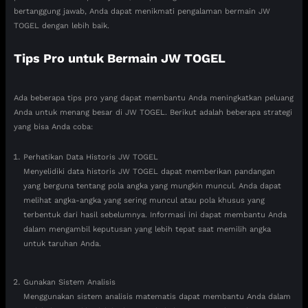
bertanggung jawab, Anda dapat menikmati pengalaman bermain JW
TOGEL dengan lebih baik.
Tips Pro untuk Bermain JW TOGEL
Ada beberapa tips pro yang dapat membantu Anda meningkatkan peluang
Anda untuk menang besar di JW TOGEL. Berikut adalah beberapa strategi
yang bisa Anda coba:
Perhatikan Data Historis JW TOGEL
Menyelidiki data historis JW TOGEL dapat memberikan pandangan
yang berguna tentang pola angka yang mungkin muncul. Anda dapat
melihat angka-angka yang sering muncul atau pola khusus yang
terbentuk dari hasil sebelumnya. Informasi ini dapat membantu Anda
dalam mengambil keputusan yang lebih tepat saat memilih angka
untuk taruhan Anda.
Gunakan Sistem Analisis
Menggunakan sistem analisis matematis dapat membantu Anda dalam