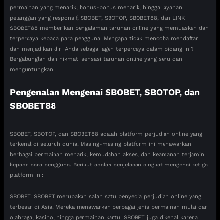
permainan yang menarik, bonus-bonus menarik, hingga layanan
pelanggan yang responsif, SBOBET, SBOTOP, SBOBET88, dan LINK
SBOBET88 memberikan pengalaman taruhan online yang memuaskan dan
terpercaya kepada para pengguna. Mengapa tidak mencoba mendaftar
dan menjadikan diri Anda sebagai agen terpercaya dalam bidang ini?
Bergabunglah dan nikmati sensasi taruhan online yang seru dan
menguntungkan!
Pengenalan Mengenai SBOBET, SBOTOP, dan
SBOBET88
SBOBET, SBOTOP, dan SBOBET88 adalah platform perjudian online yang
terkenal di seluruh dunia. Masing-masing platform ini menawarkan
berbagai permainan menarik, kemudahan akses, dan keamanan terjamin
kepada para pengguna. Berikut adalah penjelasan singkat mengenai ketiga
platform ini:
SBOBET: SBOBET merupakan salah satu penyedia perjudian online yang
terbesar di Asia. Mereka menawarkan berbagai jenis permainan mulai dari
olahraga, kasino, hingga permainan kartu. SBOBET juga dikenal karena