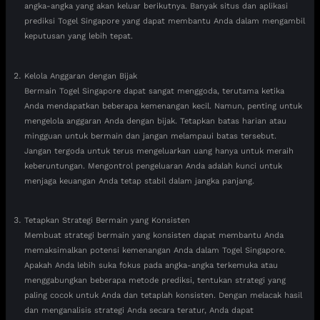
angka-angka yang akan keluar berikutnya. Banyak situs dan aplikasi
prediksi Togel Singapore yang dapat membantu Anda dalam mengambil
keputusan yang lebih tepat.
Kelola Anggaran dengan Bijak
Bermain Togel Singapore dapat sangat menggoda, terutama ketika
Anda mendapatkan beberapa kemenangan kecil. Namun, penting untuk
mengelola anggaran Anda dengan bijak. Tetapkan batas harian atau
mingguan untuk bermain dan jangan melampaui batas tersebut.
Jangan tergoda untuk terus mengeluarkan uang hanya untuk meraih
keberuntungan. Mengontrol pengeluaran Anda adalah kunci untuk
menjaga keuangan Anda tetap stabil dalam jangka panjang.
Tetapkan Strategi Bermain yang Konsisten
Membuat strategi bermain yang konsisten dapat membantu Anda
memaksimalkan potensi kemenangan Anda dalam Togel Singapore.
Apakah Anda lebih suka fokus pada angka-angka terkemuka atau
menggabungkan beberapa metode prediksi, tentukan strategi yang
paling cocok untuk Anda dan tetaplah konsisten. Dengan melacak hasil
dan menganalisis strategi Anda secara teratur, Anda dapat