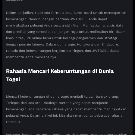
Dalam perjudian, tidak ada formula atau kunci pasti untuk mendapatkan
kemenangan. Namun, dengan bantuan JWTOGEL, Anda dapat
meningkatkan peluang Anda secara signifikan. Manfaatkan analisis data
dan prediksi yang tersedia, dan jangan ragu untuk melibatkan diri dalam
komunitas judi online kami untuk berbagi pengalaman dan strategi
dengan pemain lainnya. Dalam dunia togel Hongkong dan Singapore,
rahasia dan keberuntungan berjalan beriringan, dan JWTOGEL dapat
membantu Anda mencapainya.
Rahasia Mencari Keberuntungan di Dunia
Togel
Mencari keberuntungan di dunia togel menjadi tujuan banyak orang.
Terlepas dari ada atau tidaknya metode yang dapat menjamin
kemenangan, ada beberapa rahasia yang dapat membantu meningkatkan
peluang Anda. Dalam artikel ini, kita akan membahas beberapa rahasia
tersebut.
Pertama, jangan lupa untuk melakukan riset sebelum memasang taruhan.