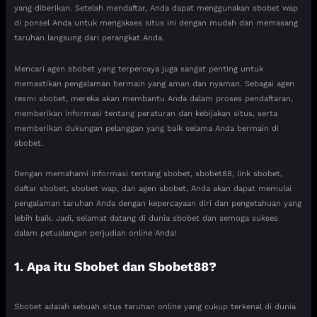
yang diberikan. Setelah mendaftar, Anda dapat menggunakan sbobet wap
di ponsel Anda untuk mengakses situs ini dengan mudah dan memasang
taruhan langsung dari perangkat Anda.
Mencari agen sbobet yang terpercaya juga sangat penting untuk
memastikan pengalaman bermain yang aman dan nyaman. Sebagai agen
resmi sbobet, mereka akan membantu Anda dalam proses pendaftaran,
memberikan informasi tentang peraturan dan kebijakan situs, serta
memberikan dukungan pelanggan yang baik selama Anda bermain di
sbobet.
Dengan memahami informasi tentang sbobet, sbobet88, link sbobet,
daftar sbobet, sbobet wap, dan agen sbobet, Anda akan dapat memulai
pengalaman taruhan Anda dengan kepercayaan diri dan pengetahuan yang
lebih baik. Jadi, selamat datang di dunia sbobet dan semoga sukses
dalam petualangan perjudian online Anda!
1. Apa itu Sbobet dan Sbobet88?
Sbobet adalah sebuah situs taruhan online yang cukup terkenal di dunia