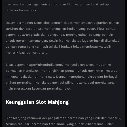
menawarkan berbagai jenis simbol dan fitur yang membuat setiap
putaran terasa unik.
Dalam permainan Nenekslot, pemain dapat menemukan sejumlah pilihan
taruhan dan cara untuk memenangkan hadiah yang besar. Fitur bonus,
seperti putaran gratis dan pengganda, meningkatkan peluang pemain
untuk meraih kemenangan. Selain itu, Nenekslot juga seringkali dilengkapi
dengan tema yang terinspirasi dari budaya lokal, membuatnya lebih
menarik bagi banyak orang.
Situs seperti https://njrcmindia.com/ menyediakan akses mudah ke
permainan Nenekslot, memungkinkan pemain untuk menikmati keseruan
ini kapan saja dan di mana saja. Dengan kemudahan akses dan berbagai
pilihan permainan, Nenekslot menjadi pilihan utama bagi mereka yang
ingin merasakan keseruan permainan slot.
Keunggulan Slot Mahjong
Slot Mahjong menawarkan pengalaman permainan yang unik dan menarik,
terinspirasi dari permainan tradisional yang sudah dikenal luas. Salah