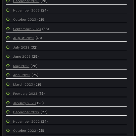
(28)
December 2023
(24)
November 2023
(29)
October 2023
(58)
September 2023
(48)
August 2023
(32)
July 2023
(25)
June 2023
(28)
May 2023
(25)
April 2023
(29)
March 2023
(19)
February 2023
(23)
January 2023
(27)
December 2022
(24)
November 2022
(26)
October 2022