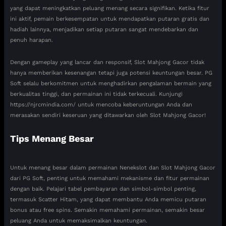
yang dapat meningkatkan peluang menang secara signifikan. Ketika fitur
ini aktif, pemain berkesempatan untuk mendapatkan putaran gratis dan
hadiah lainnya, menjadikan setiap putaran sangat mendebarkan dan
penuh harapan.
Dengan gameplay yang lancar dan responsif, Slot Mahjong Gacor tidak
hanya memberikan kesenangan tetapi juga potensi keuntungan besar. PG
Soft selalu berkomitmen untuk menghadirkan pengalaman bermain yang
berkualitas tinggi, dan permainan ini tidak terkecuali. Kunjungi
https://njrcmindia.com/ untuk mencoba keberuntungan Anda dan
merasakan sendiri keseruan yang ditawarkan oleh Slot Mahjong Gacor!
Tips Menang Besar
Untuk menang besar dalam permainan Nenekslot dan Slot Mahjong Gacor
dari PG Soft, penting untuk memahami mekanisme dan fitur permainan
dengan baik. Pelajari tabel pembayaran dan simbol-simbol penting,
termasuk Scatter Hitam, yang dapat membantu Anda memicu putaran
bonus atau free spins. Semakin memahami permainan, semakin besar
peluang Anda untuk memaksimalkan keuntungan.