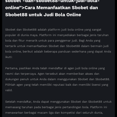
sbobet -dan-sbobet88-untuk-judi-bola-
online”>Cara Memanfaatkan Sbobet dan
Sbobet88 untuk Judi Bola Online
Sbobet dan Sbobet88 adalah platform judi bola online yang sangat
populer di dunia maya. Platform ini menyediakan berbagai jenis taruhan
bola dan fitur menarik untuk para penggemar judi. Bagi Anda yang
tertarik untuk memanfaatkan Sbobet dan Sbobet88 dalam bermain judi
bola online, berikut adalah beberapa panduan sederhana yang dapat Anda
ikuti:
Pertama, pastikan Anda telah mendaftar di agen judi bola online yang
resmi dan terpercaya. Agen tersebut akan memberikan akses dan
dukungan penuh untuk Anda dalam menggunakan Sbobet dan Sbobet88.
Pilihlah agen yang telah memiliki reputasi baik dan memiliki lisensi yang
valid.
Setelah mendaftar, Anda dapat menggunakan Sbobet dan Sbobet88 untuk
memasang taruhan pada berbagai jenis pertandingan bola. Platform ini
menawarkan berbagai macam liga dan kompetisi dari seluruh dunia,