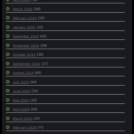
(36)
March 2025
(25)
February 2025
(32)
January 2025
(43)
December 2024
(38)
November 2024
(36)
October 2024
(27)
September 2024
(45)
August 2024
(44)
July 2024
(34)
June 2024
(35)
May 2024
(43)
April 2024
(31)
March 2024
(11)
February 2024