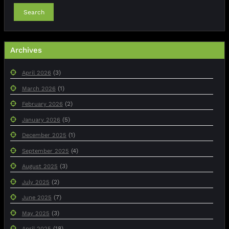
Search
Archives
(3)
April 2026
(1)
March 2026
(2)
February 2026
(5)
January 2026
(1)
December 2025
(4)
September 2025
(3)
August 2025
(2)
July 2025
(7)
June 2025
(3)
May 2025
(18)
April 2025