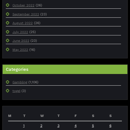
(26)
October 2022
(23)
September 2022
(26)
August 2022
(25)
July 2022
(23)
June 2022
(16)
May 2022
Categories
(1,106)
Gambling
(3)
togel
M
T
W
T
F
S
S
1
2
3
4
5
6