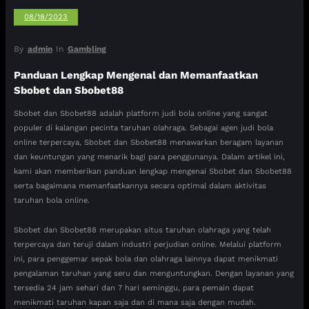
08/18/2023
By
admin
In
Gambling
Panduan Lengkap Mengenal dan Memanfaatkan
Sbobet dan Sbobet88
Sbobet dan Sbobet88 adalah platform judi bola online yang sangat
populer di kalangan pecinta taruhan olahraga. Sebagai agen judi bola
online terpercaya, Sbobet dan Sbobet88 menawarkan beragam layanan
dan keuntungan yang menarik bagi para penggunanya. Dalam artikel ini,
kami akan memberikan panduan lengkap mengenai Sbobet dan Sbobet88
serta bagaimana memanfaatkannya secara optimal dalam aktivitas
taruhan bola online.
Sbobet dan Sbobet88 merupakan situs taruhan olahraga yang telah
terpercaya dan teruji dalam industri perjudian online. Melalui platform
ini, para penggemar sepak bola dan olahraga lainnya dapat menikmati
pengalaman taruhan yang seru dan menguntungkan. Dengan layanan yang
tersedia 24 jam sehari dan 7 hari seminggu, para pemain dapat
menikmati taruhan kapan saja dan di mana saja dengan mudah.