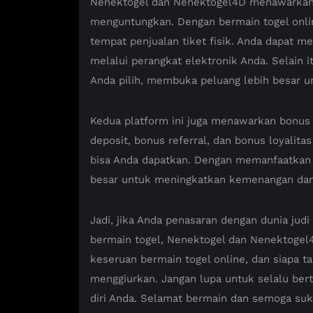
Nenektogel dan Nenektogel4D menawarkan 
menguntungkan. Dengan bermain togel online
tempat penjualan tiket fisik. Anda dapat m
melalui perangkat elektronik Anda. Selain it
Anda pilih, membuka peluang lebih besar 
Kedua platform ini juga menawarkan bonus
deposit, bonus referral, dan bonus loyalita
bisa Anda dapatkan. Dengan memanfaatkan 
besar untuk meningkatkan kemenangan da
Jadi, jika Anda penasaran dengan dunia jud
bermain togel, Nenektogel dan Nenektogel4
keseruan bermain togel online, dan siapa 
menggiurkan. Jangan lupa untuk selalu ber
diri Anda. Selamat bermain dan semoga suk