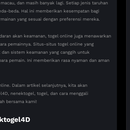
 macau, dan masih banyak lagi. Setiap jenis taruhan
eda-beda. Hal ini memberikan kesempatan bagi
rmainan yang sesuai dengan preferensi mereka.
daran akan keamanan, togel online juga menawarkan
ara pemainnya. Situs-situs togel online yang
t dan sistem keamanan yang canggih untuk
i para pemain. Ini memberikan rasa nyaman dan aman
line. Dalam artikel selanjutnya, kita akan
l4D, nenektogel, togel, dan cara menggali
plah bersama kami!
ktogel4D