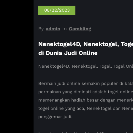
08/22/2023
By
admin
In
Gambling
Nenektogel4D, Nenektogel, Toge
di Dunia Judi Online
Nenektogel4D, Nenektogel, Togel, Togel Onl
Bermain judi online semakin populer di kal
permainan yang diminati adalah togel onl
memenangkan hadiah besar dengan menerka 
togel online yang ada, Nenektogel dan Nen
penggemar judi.