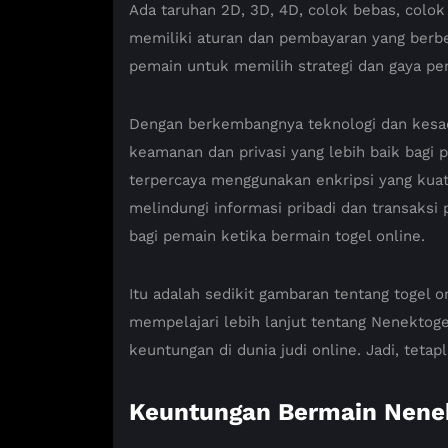
Ada taruhan 2D, 3D, 4D, colok bebas, colok
memiliki aturan dan pembayaran yang berb
pemain untuk memilih strategi dan gaya pe
Dengan berkembangnya teknologi dan kesa
keamanan dan privasi yang lebih baik bagi p
terpercaya menggunakan enkripsi yang kua
melindungi informasi pribadi dan transaks
bagi pemain ketika bermain togel online.
Itu adalah sedikit gambaran tentang togel on
mempelajari lebih lanjut tentang Nenektoge
keuntungan di dunia judi online. Jadi, teta
Keuntungan Bermain Nene