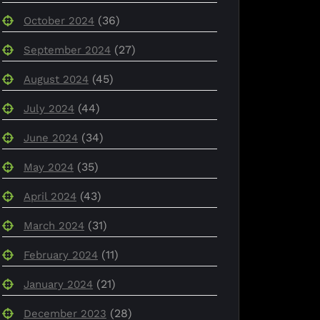
(36)
October 2024
(27)
September 2024
(45)
August 2024
(44)
July 2024
(34)
June 2024
(35)
May 2024
(43)
April 2024
(31)
March 2024
(11)
February 2024
(21)
January 2024
(28)
December 2023