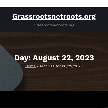
Grassrootsnetroots.org
Grassrootsnetroots.org
Day:
August 22, 2023
Home
»
Archives for 08/22/2023